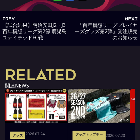
PREV
NEXT
【試合結果】明治安田J2・J3
「百年構想リーグプレイヤ
百年構想リーグ第2節 鹿児島
ーズグッズ第2弾」受注販売
ユナイテッドFC戦
のお知らせ
RELATED
関連NEWS
2026.07.24
グッズトップチー
2026.07.20
グッズ
ム