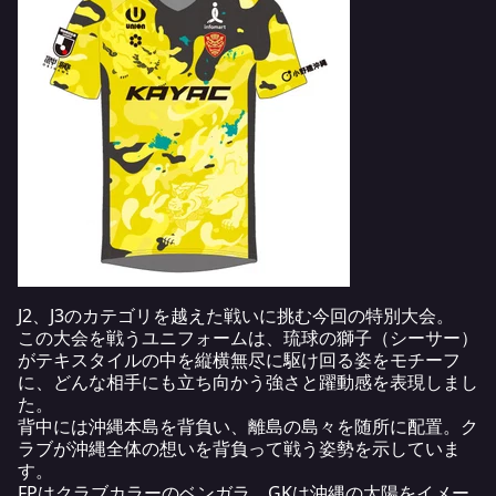
J2、J3のカテゴリを越えた戦いに挑む今回の特別大会。
この大会を戦うユニフォームは、琉球の獅子（シーサー）
がテキスタイルの中を縦横無尽に駆け回る姿をモチーフ
に、どんな相手にも立ち向かう強さと躍動感を表現しまし
た。
背中には沖縄本島を背負い、離島の島々を随所に配置。ク
ラブが沖縄全体の想いを背負って戦う姿勢を示していま
す。
FPはクラブカラーのベンガラ、GKは沖縄の太陽をイメー