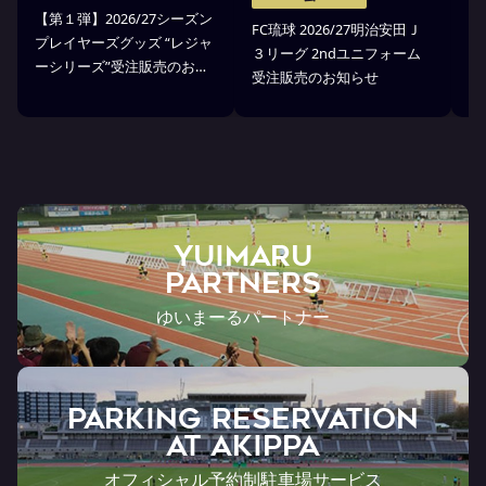
【第１弾】2026/27シーズン
FC琉球 2026/27明治安田Ｊ
F
プレイヤーズグッズ “レジャ
３リーグ 2ndユニフォーム
３
ーシリーズ”受注販売のお知
受注販売のお知らせ
ア
らせ
YUIMARU
Partners
ゆいまーるパートナー
PARKING RESERVATION
AT Akippa
オフィシャル予約制駐車場サービス