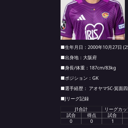
■生年月日：2000年10月27日 (2
■出身地：大阪府
■身長/体重：187cm/83kg
■ポジション：GK
■選手経歴： アオヤマSC-箕面
■Jリーグ記録
J1合計
リーグカッ
試合
得点
試合
0
0
1