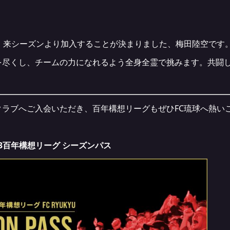
。来シーズンより加入することが決まりました、梅田陸空です
を尽くし、チームの力になれるよう全身全霊で挑みます。共闘
クラブへご入会いただき、百年構想リーグもぜひFC琉球へ熱い
J3百年構想リーグ シーズンパス