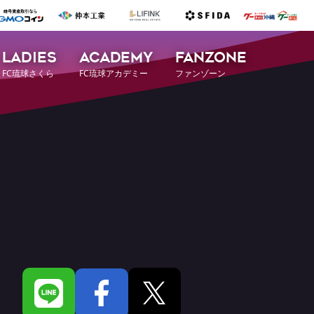
LADIES
ACADEMY
FANZONE
FC琉球さくら
FC琉球アカデミー
ファンゾーン