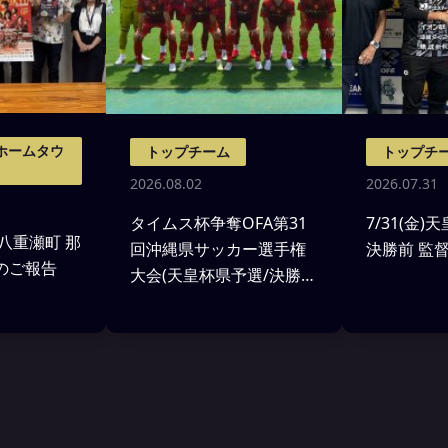
ホームタウ
トップチーム
トップチ
2026.08.02
2026.07.31
タイムス杯争奪OFA第31
7/31(金
 八重瀬町 那
回沖縄県サッカー選手権
決勝前 監
のご報告
大会(天皇杯県予選/決勝)
沖縄SV戦 試合結果