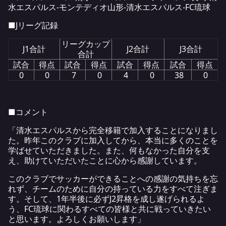
水エスパルス-モンテディオ山形-清水エスパルス-FC琉球
■Jリーグ記録
リーグカップ
J1合計
J2合計
J3合計
合計
試合
得点
試合
得点
試合
得点
試合
得点
0
0
7
0
4
0
38
0
■コメント
「清水エスパルスから完全移籍で加入することになりまし
た。昨年このクラブに加入してから、本当に多くのことを
学ばせていただきました。また、何もなかった自分を支
え、助けていただいたことに心から感謝しています。
このクラブでサッカーができることへの感謝の気持ちを忘
れず、チームのために自分の持っている力をすべて注ぎま
す。そして、1年半後に必ずJ2昇格を成し遂げられるよ
う、FC琉球に関わるすべての皆様と共に戦っていきたい
と思います。よろしくお願いします」