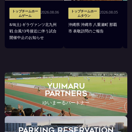
トップチームホー
トップチームホー
2026.08.06
2026.08.05
ムゲーム
ムタウン
タ
8/8(土) ギラヴァンツ北九州
沖縄県 沖縄市 八重瀬町 那覇
沖
戦 台風13号接近に伴う試合
市 表敬訪問のご報告
(
開催中止のお知らせ
戦
YUIMARU
Partners
ゆいまーるパートナー
PARKING RESERVATION