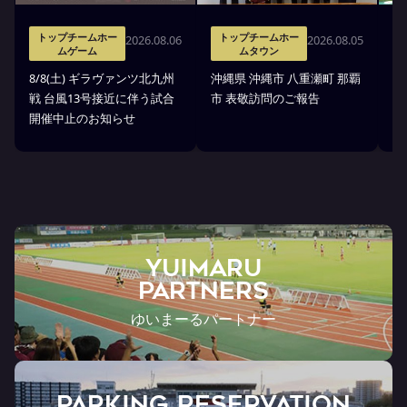
トップチームホー
トップチームホー
2026.08.06
2026.08.05
ムゲーム
ムタウン
タ
8/8(土) ギラヴァンツ北九州
沖縄県 沖縄市 八重瀬町 那覇
沖
戦 台風13号接近に伴う試合
市 表敬訪問のご報告
(
開催中止のお知らせ
戦
YUIMARU
Partners
ゆいまーるパートナー
PARKING RESERVATION