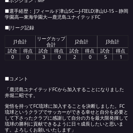
■ポジション：MF
■選手経歴： Jフィールド津山SC―J-FIELD津山U-15－静岡
学園高―東海学園大―鹿児島ユナイテッドFC
■Jリーグ記録
リーグカップ
J1合計
J2合計
J3合計
合計
試合
得点
試合
得点
試合
得点
試合
得点
0
0
3
0
2
0
5
1
■コメント
「鹿児島ユナイテッドFCから加入することになりました
井堀二昭です。
覚悟を持ってFC琉球に加入することを決断しました。FC
琉球というクラブでサッカーができる幸せと自分を必要と
して下さったクラブに感謝して自分の力を最大限発揮して
琉球の勝利に貢献できるように日々成長したいと思いま
す。よろしくお願いいたします」