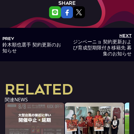
SHARE
NEXT
PREV
ジンベーニョ 契約更新およ
鈴木順也選手 契約更新のお
び育成型期限付き移籍先 募
知らせ
集のお知らせ
RELATED
関連NEWS