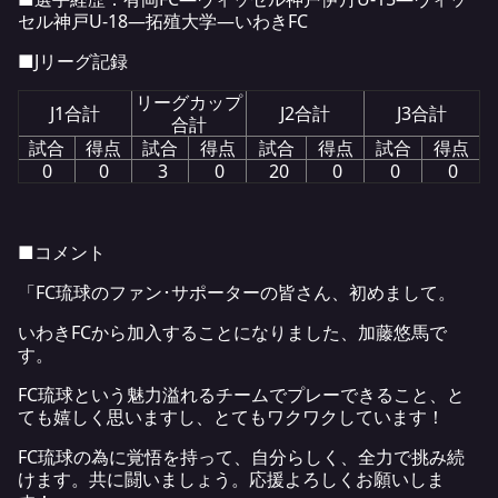
セル神戸U-18―拓殖大学―いわきFC
■Jリーグ記録
リーグカップ
J1合計
J2合計
J3合計
合計
試合
得点
試合
得点
試合
得点
試合
得点
0
0
3
0
20
0
0
0
■コメント
「FC琉球のファン･サポーターの皆さん、初めまして。
いわきFCから加入することになりました、加藤悠馬で
す。
FC琉球という魅力溢れるチームでプレーできること、と
ても嬉しく思いますし、とてもワクワクしています！
FC琉球の為に覚悟を持って、自分らしく、全力で挑み続
けます。共に闘いましょう。応援よろしくお願いしま