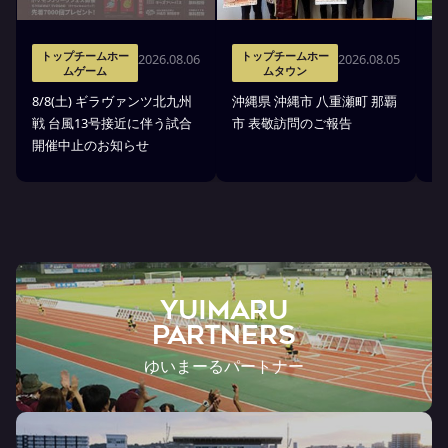
トップチームホー
トップチームホー
2026.08.06
2026.08.05
ムゲーム
ムタウン
タ
8/8(土) ギラヴァンツ北九州
沖縄県 沖縄市 八重瀬町 那覇
沖
戦 台風13号接近に伴う試合
市 表敬訪問のご報告
(
開催中止のお知らせ
戦
YUIMARU
Partners
ゆいまーるパートナー