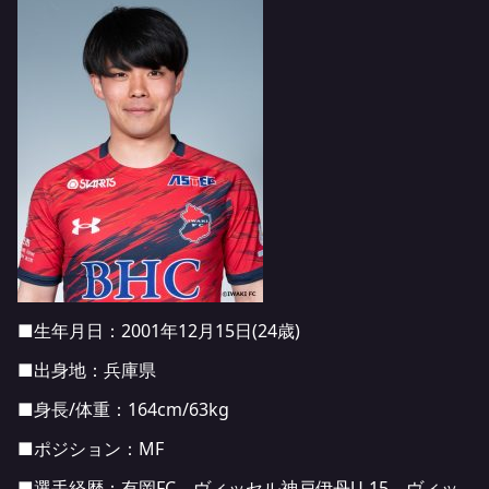
■生年月日：2001年12月15日(24歳)
■出身地：兵庫県
■身長/体重：164cm/63kg
■ポジション：MF
■選手経歴：有岡FC―ヴィッセル神戸伊丹U-15―ヴィッ