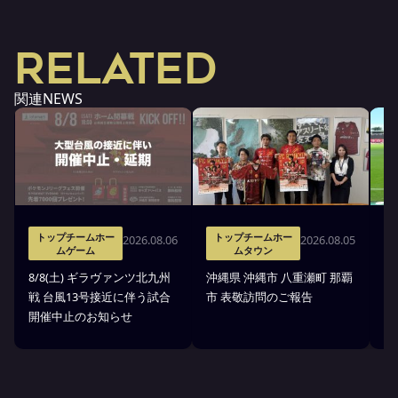
RELATED
関連NEWS
トップチームホー
トップチームホー
2026.08.06
2026.08.05
ムゲーム
ムタウン
タ
8/8(土) ギラヴァンツ北九州
沖縄県 沖縄市 八重瀬町 那覇
沖
戦 台風13号接近に伴う試合
市 表敬訪問のご報告
(
開催中止のお知らせ
戦