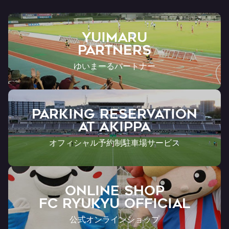
YUIMARU
Partners
ゆいまーるパートナー
PARKING RESERVATION
AT Akippa
オフィシャル予約制駐車場サービス
ONLINE SHOP
FC RYUKYU OFFICIAL
公式オンラインショップ