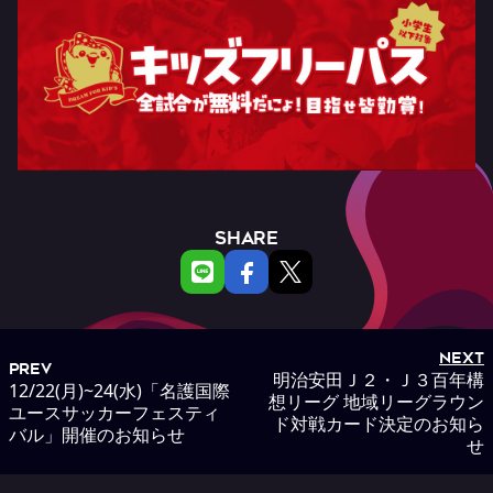
SHARE
NEXT
PREV
明治安田Ｊ２・Ｊ３百年構
12/22(月)~24(水)「名護国際
想リーグ 地域リーグラウン
ユースサッカーフェスティ
ド対戦カード決定のお知ら
バル」開催のお知らせ
せ