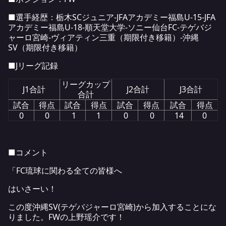
■選手経歴：栃木SCジュニア-JFAアカデミー福島U-15-JFA
アカデミー福島U-18-順天堂大学-ソニー仙台FC-テゲバジ
ャーロ宮崎-ヴィアティン三重（期限付き移籍）-沖縄
SV（期限付き移籍）
■Jリーグ記録
リーグカップ
J1合計
J2合計
J3合計
合計
試合
得点
試合
得点
試合
得点
試合
得点
0
0
1
1
0
0
14
0
■コメント
「FC琉球に関わる全ての皆様へ
はいさーい！
この度沖縄SV(テゲバジャーロ宮崎)から加入することにな
りました。FWの上野瑶介です！