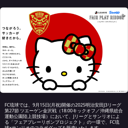
FC琉球では、9月15日(月祝)開催の2025明治安田J3リーグ
第27節 ツエーゲン金沢戦（18:00キックオフ／沖縄県総合
運動公園陸上競技場）において、Jリーグとサンリオによ
る「フェアプレーリボンプロジェクト」の一環で、FC琉
球×サンリオのコラボグッズを販売いたします。