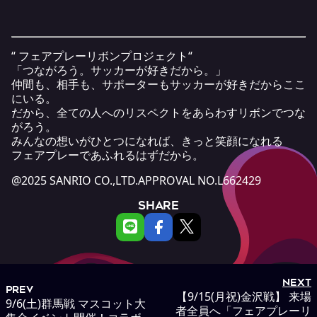
“
フェアプレーリボンプロジェク
ト
“
「つながろう。サッカーが
好
きだから。」
仲間
も、
相手
も、サ
ポ
ーターもサッカーが
好
きだからここ
にいる。
だから、全ての人
へ
のリスペク
ト
をあら
わ
すリボンでつな
がろう。
みんなの
想
いが
ひ
とつになれば、きっと
笑顔
になれる
フェアプレーであ
ふ
れるはずだから。
@2025 SANRIO CO.,LTD.APPROVAL NO.L662429
SHARE
NEXT
PREV
【9/15(月祝)金沢戦】 来場
9/6(土)群馬戦 マスコット大
者全員へ「フェアプレーリ