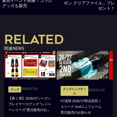
集合イベント開催！コラボ
ボン クリアファイル」プレ
グッズも販売
ゼント！
RELATED
関連NEWS
2026.07.24
グッズトップチー
2026.07.20
グッズ
ム
【第１弾】2026/27シーズン
FC琉球 2026/27明治安田Ｊ
F
プレイヤーズグッズ “レジャ
３リーグ 2ndユニフォーム
３
ーシリーズ”受注販売のお知
受注販売のお知らせ
ア
らせ