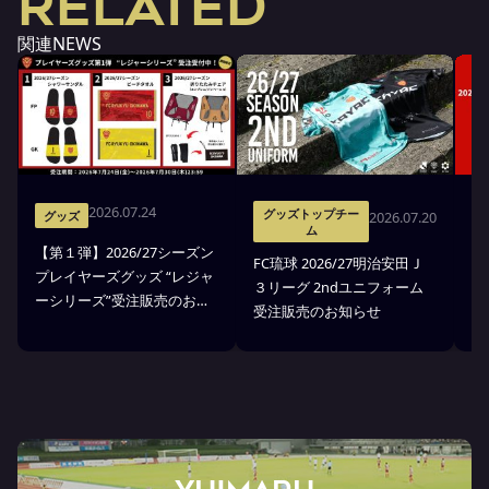
RELATED
関連NEWS
2026.07.24
グッズトップチー
2026.07.20
グッズ
ム
【第１弾】2026/27シーズン
FC琉球 2026/27明治安田Ｊ
F
プレイヤーズグッズ “レジャ
３リーグ 2ndユニフォーム
３
ーシリーズ”受注販売のお知
受注販売のお知らせ
ア
らせ