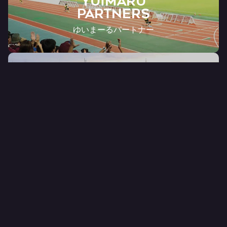
YUIMARU
Partners
ゆいまーるパートナー
PARKING RESERVATION
AT Akippa
オフィシャル予約制駐車場サービス
ONLINE SHOP
FC RYUKYU OFFICIAL
公式オンラインショップ