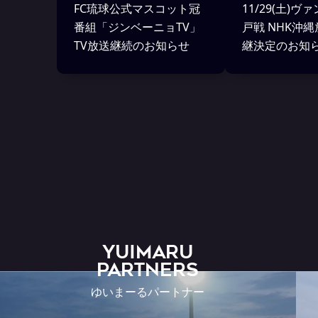
FC琉球公式マスコット冠
11/29(土)
番組「ジンベーニョTV」
戸戦 NHK沖縄
TV放送継続のお知らせ
継決定のお知
YUIMARU
Partners
ゆいまーるパートナー