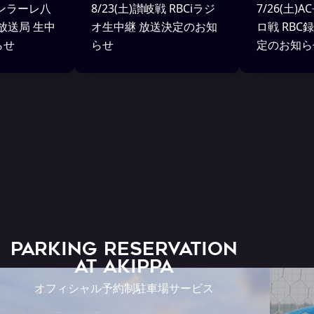
ヴァンラーレ八
8/23(土)讃岐戦 RBCiラジ
7/26(土
放送局 生中
オ生中継 放送決定のお知
ロ戦 RBC
らせ
らせ
定のお知ら
PARKING RESERVATION
AT Akippa
オフィシャル予約制駐車場サービス