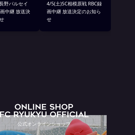
)AC長野パルセイ
4/5(土)SC相模原戦 RBC録
録画中継 放送決
画中継 放送決定のお知ら
せ
せ
ONLINE SHOP
FC RYUKYU OFFICIAL
公式オンラインショップ