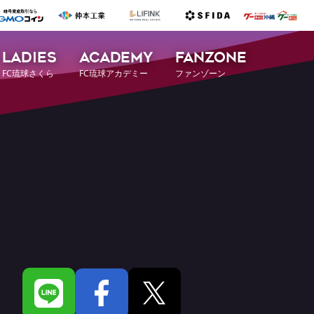
LADIES
ACADEMY
FANZONE
FC琉球さくら
FC琉球アカデミー
ファンゾーン