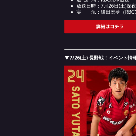
放送日時：7月26日(土)深夜
実 況：鎌田宏夢（RBCア
▼7/26(土) 長野戦！イベント