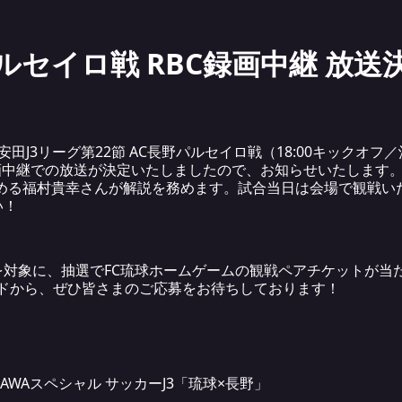
野パルセイロ戦 RBC録画中継 放
明治安田J3リーグ第22節 AC長野パルセイロ戦（18:00キック
画中継での放送が決定いたしましたので、お知らせいたします
を務める福村貴幸さんが解説を務めます。試合当日は会場で観戦
い！
を対象に、抽選でFC琉球ホームゲームの観戦ペアチケットが当
ードから、ぜひ皆さまのご応募をお待ちしております！
KINAWAスペシャル サッカーJ3「琉球×長野」