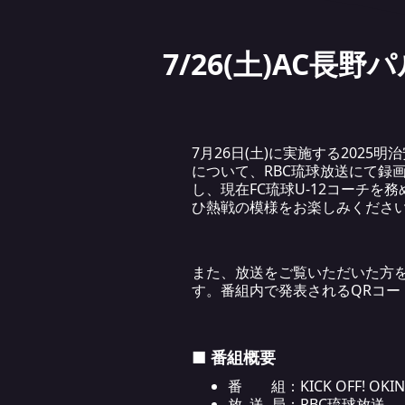
7/26(土)AC長
7月26日(土)に実施する2025
について、RBC琉球放送にて録
し、現在FC琉球U-12コーチ
ひ熱戦の模様をお楽しみくださ
また、放送をご覧いただいた方
す。番組内で発表されるQRコ
■ 番組概要
番 組：KICK OFF! O
放 送 局：RBC琉球放送