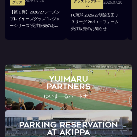
2026.07.24
グッズトップチー
2026.07.20
グッズ
ム
【第１弾】2026/27シーズン
FC琉球 2026/27明治安田Ｊ
F
プレイヤーズグッズ “レジャ
３リーグ 2ndユニフォーム
３
ーシリーズ”受注販売のお知
受注販売のお知らせ
ア
らせ
YUIMARU
Partners
ゆいまーるパートナー
PARKING RESERVATION
AT Akippa