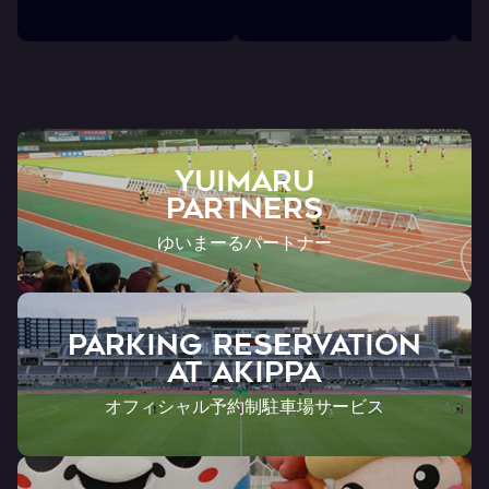
ら
YUIMARU
Partners
ゆいまーるパートナー
PARKING RESERVATION
AT Akippa
オフィシャル予約制駐車場サービス