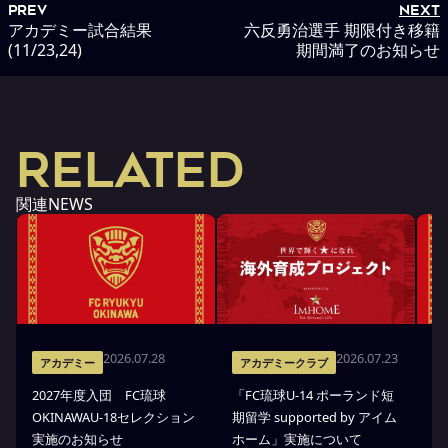
PREV
NEXT
アカデミー試合結果
六反勇治選手 期限付き移籍
(11/23,24)
期間満了のお知らせ
RELATED
関連NEWS
2026.07.28
2026.07.23
アカデミー
アカデミークラブ
2027年度入団 FC琉球
「FC琉球U-14 ポーランド短
高
OKINAWAU-18セレクション
期留学 supported by アイム
プ
実施のお知らせ
ホーム」実施について
部