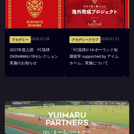
2026.07.28
2026.07.23
アカデミー
アカデミークラブ
2027年度入団 FC琉球
「FC琉球U-14 ポーランド短
高
OKINAWAU-18セレクション
期留学 supported by アイム
プ
実施のお知らせ
ホーム」実施について
部
ら
YUIMARU
Partners
ゆいまーるパートナー