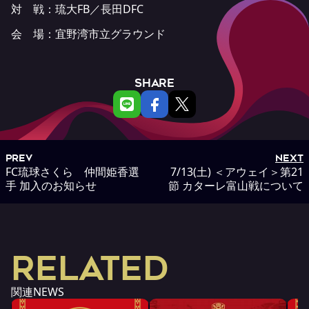
対 戦：琉大FB／長田DFC
会 場：宜野湾市立グラウンド
SHARE
PREV
NEXT
FC琉球さくら 仲間姫香選
7/13(土) ＜アウェイ＞第21
手 加入のお知らせ
節 カターレ富山戦について
RELATED
関連NEWS