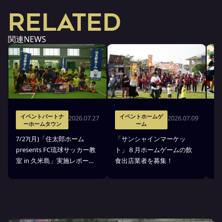
RELATED
関連NEWS
イベントパートナ
イベントホームゲ
2026.07.27
2026.07.09
ーホームタウン
ーム
7
7/27(月)「住太郎ホーム
「サンシャインマーケッ
p
presents FC琉球サッカー教
ト」８月ホームゲームの飲
室
室 in 久米島」実施レポー
食出店業者を募集！
せ
ト！