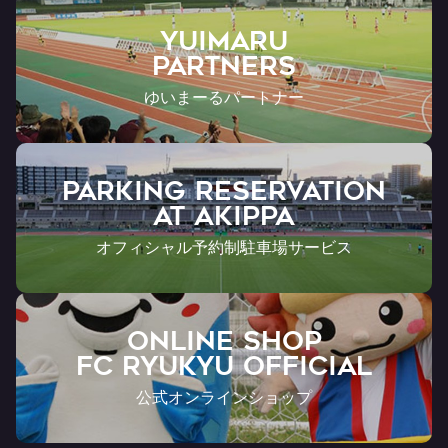
YUIMARU
Partners
ゆいまーるパートナー
PARKING RESERVATION
AT Akippa
オフィシャル予約制駐車場サービス
ONLINE SHOP
FC RYUKYU OFFICIAL
公式オンラインショップ