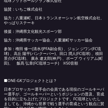
琉球フットボールクラブ株式会社
協賛：いちご株式会社
協力：八重瀬町、日本トランスオーシャン航空株式会社、
やっぱりステーキ
後援：沖縄県文化観光スポーツ部
協力：沖縄県サッカー協会、八重瀬町サッカー協会
参加：権田 修一(清水/JPFA副会⾧) 、ジョン ジワン(FC琉
球) 、高丘 陽平(バンクーバー)、田口 潤人(FC琉球) 、積田
景介(FC琉球)、 廣永 遼太郎(神戸) 、ポープ ウィリアム(町
田)、 飯髙 弘章(FC琉球コーチ) ※50音順
■ONE-GKプロジェクトとは？
日本プロサッカー選手会の会員である現役のゴールキーパ
ー選手が、ゴールキーパーというポジションの普及、育成
を目的に立ち上げたプロジェクトです。FC琉球といたし
ましても、沖縄から世界で戦う選手の育成という観点に賛