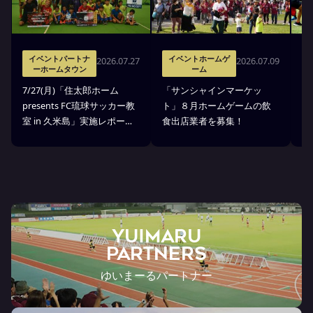
イベントパートナ
イベントホームゲ
2026.07.27
2026.07.09
ーホームタウン
ーム
7
7/27(月)「住太郎ホーム
「サンシャインマーケッ
p
presents FC琉球サッカー教
ト」８月ホームゲームの飲
室
室 in 久米島」実施レポー
食出店業者を募集！
せ
ト！
YUIMARU
Partners
ゆいまーるパートナー